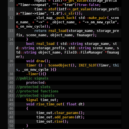
30
repeat
=
(
intf
->
_get_value
(
storage_prefix
+
"Timer->repeat"
,
""
)
==
"true"
)
?
true
:
false
;
31
time
=
atof
(
intf
->
_get_value
(
storage_prefi
x
+
"Timer->time"
,
"1.0"
)
.
c_str
(
)
)
;
32
_slot_map_
.
push_back
(
std
::
make_pair
(
_scen
e_name_
+
"->"
+
_object_name_
+
"->_on_new_cycle"
,
&
_on_new_cycle
)
)
;
33
return
real_load
(
storage_name
,
storage_pre
fix
,
scene_name
,
object_name
,
fmanager
)
;
34
}
35
bool
real_load
(
std
::
string
storage_name
,
st
d
::
string
storage_prefix
,
std
::
string
scene_name
,
s
td
::
string
object_name
,
FileIO
::
FileManager
*
fmanag
er
)
;
36
void
draw
(
)
;
37
Timer
(
)
:
SceneObject
(
)
,
INIT_SLOT
(
Timer
,
thi
s
,
_on_new
_
cycle
)
{
}
38
~
Timer
(
)
{
}
39
//public signals
40
protected
:
41
//protected slots
42
//protected functions
43
//protected signals
44
Signal 
time_out
;
45
void
rise_time_out
(
float
dt
)
46
{
47
time_out
.
clear_params
(
)
;
48
time_out
.
add_params
(
dt
)
;
49
time_out
.
rise
(
)
;
50
}