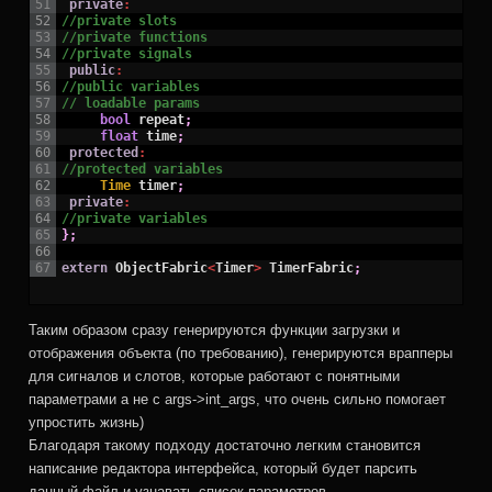
51
private
:
52
//private slots
53
//private functions
54
//private signals
55
public
:
56
//public variables
57
// loadable params
58
bool
repeat
;
59
float
time
;
60
protected
:
61
//protected variables
62
Time 
timer
;
63
private
:
64
//private variables
65
}
;
66
67
extern
ObjectFabric
<
Timer
>
TimerFabric
;
Таким образом сразу генерируются функции загрузки и
отображения объекта (по требованию), генерируются врапперы
для сигналов и слотов, которые работают с понятными
параметрами а не с args->int_args, что очень сильно помогает
упростить жизнь)
Благодаря такому подходу достаточно легким становится
написание редактора интерфейса, который будет парсить
данный файл и узнавать список параметров.