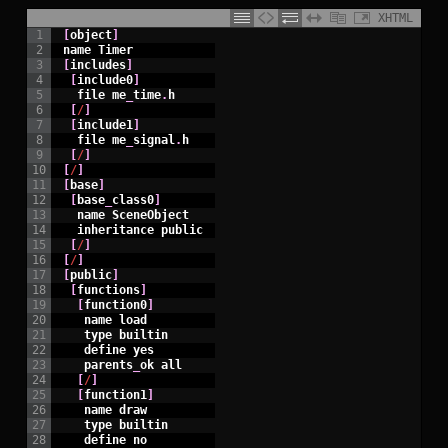
XHTML
1
[
object
]
2
name
Timer
3
[
includes
]
4
[
include0
]
5
file
me
_
time
.
h
6
[
/
]
7
[
include1
]
8
file
me
_
signal
.
h
9
[
/
]
10
[
/
]
11
[
base
]
12
[
base
_
class0
]
13
name
SceneObject
14
inheritance
public
15
[
/
]
16
[
/
]
17
[
public
]
18
[
functions
]
19
[
function0
]
20
name
load
21
type
builtin
22
define
yes
23
parents
_
ok
all
24
[
/
]
25
[
function1
]
26
name
draw
27
type
builtin
28
define
no