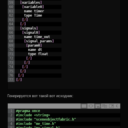
59
[
variables
]
60
[
variable0
]
61
name
timer
62
type
Time
63
[
/
]
64
[
/
]
65
[
signals
]
66
[
signal0
]
67
name
time
_
out
68
[
signal
_
params
]
69
[
param0
]
70
name
dt
71
type
float
72
[
/
]
73
[
/
]
74
[
/
]
75
[
/
]
76
[
/
]
77
[
/
]
Генерируется вот такой вот исходник:
C
1
#pragma once
2
#include <string>
3
#include "sceneobjectfabric.h"
4
#include "me_time.h"