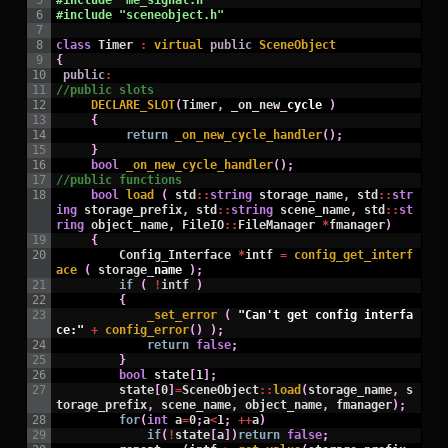
5
#include "me_signal.h"
6
#include "sceneobject.h"
7
8
class
Timer
:
virtual
public
SceneObject
9
{
10
public
:
11
//public slots
12
DECLARE_SLOT
(
Timer
,
_on_new
_
cycle
)
13
{
14
return
_on_new_cycle_handler
(
)
;
15
}
16
bool
_on_new_cycle_handler
(
)
;
17
//public functions
18
bool
load
(
std
::
string
storage_name
,
std
::
str
ing
storage_prefix
,
std
::
string
scene_name
,
std
::
st
ring
object_name
,
FileIO
::
FileManager
*
fmanager
)
19
{
20
Config_Interface
*
intf
=
config_get_interf
ace
(
storage
_
name
)
;
21
if
(
!
intf
)
22
{
23
_set_error
(
"Can't get config interfa
ce:"
+
config_error
(
)
)
;
24
return
false
;
25
}
26
bool
state
[
1
]
;
27
state
[
0
]
=
SceneObject
::
load
(
storage_name
,
s
torage_prefix
,
scene_name
,
object_name
,
fmanager
)
;
28
for
(
int
a
=
0
;
a
<
1
;
++
a
)
29
if
(
!
state
[
a
]
)
return
false
;