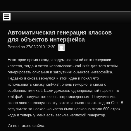
Skip
to
content
Автоматическая генерация классов
для объектов интерфейса
admin
Posted on
27/02/2010 12:30
Некоторое время назад я задумывался об авто генерации
классов, тогда я хотел использовать xml+xslt для того чтобы
генерировать описания и загрузчики объектов интерфейса.
Недавно я снова вернулся к этой идее и понял что
использовать связку xml+xslt очень геморно, в связи с
особенностями xslt. Если делаешь однопроходный парсинг то
xml файл получается очень нагроможденным. Помучившись
около часа я плюнул на эту затею и начал писать код на C++. В
результате за несколько часов было написано около 600 строк
кода и теперь у меня есть весьма неплохой генератор.
Из вот такого файла: