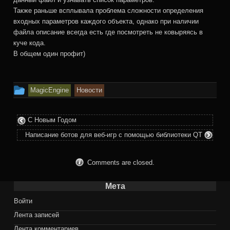
Также раньше всплывала проблема сложности определения
входных параметров каждого объекта, однако при наличии
файла описание всегда есть где посмотреть не ковыряясь в
куче кода.
В общем один профит)
This
MagicEngine
Новости
entry
was
С Новым Годом
posted
Написание ботов для веб-игр с помощью библиотеки QT
in
Comments are closed.
Мета
Войти
Лента записей
Лента комментариев