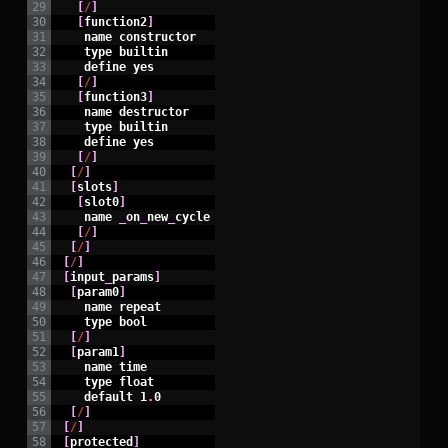
29
[
/
]
30
[
function2
]
31
name
constructor
32
type
builtin
33
define
yes
34
[
/
]
35
[
function3
]
36
name
destructor
37
type
builtin
38
define
yes
39
[
/
]
40
[
/
]
41
[
slots
]
42
[
slot0
]
43
name
_
on
_
new
_
cycle
44
[
/
]
45
[
/
]
46
[
/
]
47
[
input
_
params
]
48
[
param0
]
49
name
repeat
50
type
bool
51
[
/
]
52
[
param1
]
53
name
time
54
type
float
55
default
1
.
0
56
[
/
]
57
[
/
]
58
[
protected
]