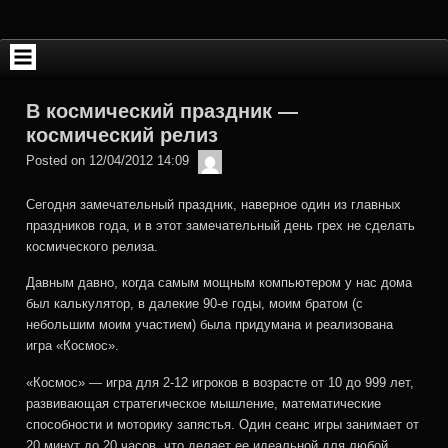
Skip
to
content
В космический праздник —
космический релиз
admin
Posted on
12/04/2012 14:09
Сегодня замечательный праздник, наверное один из главных
праздников года, и в этот замечательный день грех не сделать
космического релиза.
Давным давно, когда самым мощным компьютером у нас дома
был калькулятор, в далекие 90-е годы, моим братом (с
небольшим моим участием) была придумана и реализована
игра «Космос».
«Космос» — игра для 2-12 игроков в возрасте от 10 до 999 лет,
развивающая стратегическое мышление, математические
способности и моторику запястья. Один сеанс игры занимает от
20 минут до 20 часов, что делает ее идеальной для любой