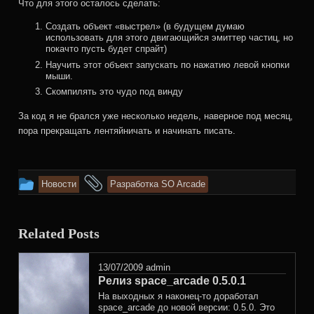
Что для этого осталось сделать:
Создать объект «выстрел» (в будущем думаю
использовать для этого двигающийся эмиттер частиц, но
покачто пусть будет спрайт)
Научить этот объект запускать по нажатию левой кнопки
мыши.
Скомпилять это чудо под винду
За код я не брался уже несколько недель, наверное под месяц,
пора прекращать лентяйничать и начинать писать.
This
and
Новости
Разработка SO Arcade
entry
tagged
was
Related Posts
posted
in
13/07/2009
admin
Релиз space_arcade 0.5.0.1
На выходных я наконец-то доработал
space_arcade до новой версии: 0.5.0. Это