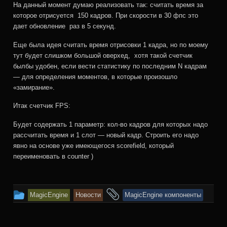
На данный момент думаю реализовать так: считать время за
которое отрисуется 150 кадров. При скорости в 30 фпс это
дает обновление раз в 5 секунд.
Еще была идея считать время отрисовки 1 кадра, но по моему
тут будет слишком большой оверхед, хотя такой счетчик
былбы удобен, если вести статистику по последним N кадрам
— для определения моментов, в которые произошло
«замирание».
Итак счетчик FPS:
Будет содержать 1 параметр: кол-во кадров для которых надо
рассчитать время и 1 слот — новый кадр. Строить его надо
явно на основе уже имеющегося scorefield, который
переименовать в counter )
This
and
MagicEngine
Новости
MagicEngine компоненты
entry
tagged
was