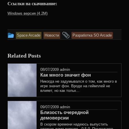
Ссылки на скачивание:
Windows версия (4.2М)
This
and
Space Arcade
Новости
Разработка SO Arcade
entry
tagged
was
Related Posts
posted
in
08/07/2009
admin
Как много значит фон
Никогда не задумывался о том, как много в
игре значит фон. Вроде на геймплей не
влияет, но как тольк...
09/07/2009
admin
Близость очередной
демоверсии
В скором времени надеюсь выпустить
свежую демо версию - 0.5.0. Последнюю