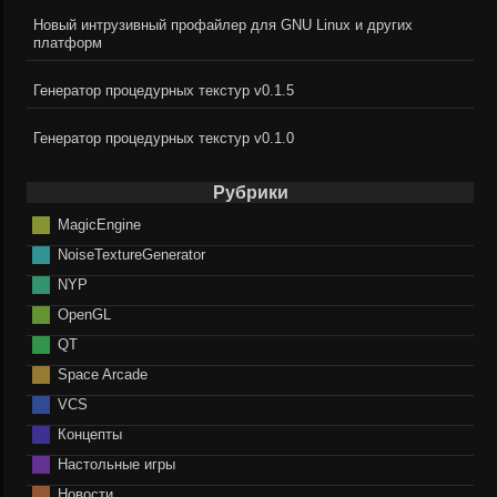
Новый интрузивный профайлер для GNU Linux и других
платформ
Генератор процедурных текстур v0.1.5
Генератор процедурных текстур v0.1.0
Рубрики
MagicEngine
NoiseTextureGenerator
NYP
OpenGL
QT
Space Arcade
VCS
Концепты
Настольные игры
Новости