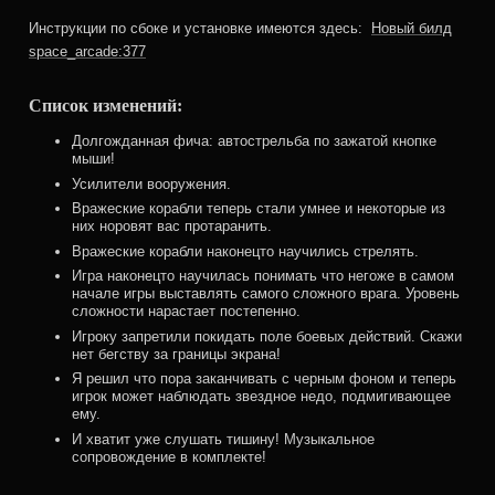
Инструкции по сбоке и установке имеются здесь:
Новый билд
space_arcade:377
Список изменений:
Долгожданная фича: автострельба по зажатой кнопке
мыши!
Усилители вооружения.
Вражеские корабли теперь стали умнее и некоторые из
них норовят вас протаранить.
Вражеские корабли наконецто научились стрелять.
Игра наконецто научилась понимать что негоже в самом
начале игры выставлять самого сложного врага. Уровень
сложности нарастает постепенно.
Игроку запретили покидать поле боевых действий. Скажи
нет бегству за границы экрана!
Я решил что пора заканчивать с черным фоном и теперь
игрок может наблюдать звездное недо, подмигивающее
ему.
И хватит уже слушать тишину! Музыкальное
сопровождение в комплекте!