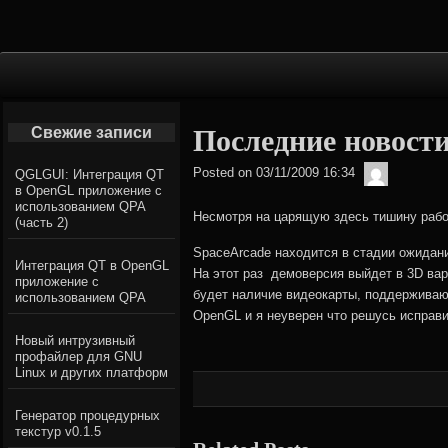
Primary
Navigation
Свежие записи
Последние новост
admin
Posted on
03/11/2009 16:34
QGLGUI: Интеграция QT
в OpenGL приложение с
использованием QPA
Несмотря на царящую здесь тишину раб
(часть 2)
SpaceArcade находится в стадии ожидан
Интеграция QT в OpenGL
На этот раз демоверсия выйдет в 3D вар
приложение с
будет наличие видеокарты, поддерживаю
использованием QPA
OpenGL и я неуверен что решусь исправи
Новый интрузивный
профайлер для GNU
Linux и других платформ
Генератор процедурных
текстур v0.1.5